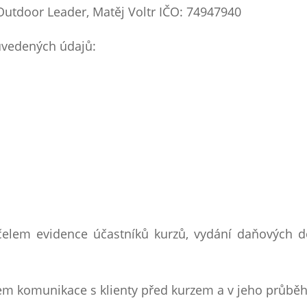
Outdoor Leader, Matěj Voltr IČO: 74947940
 uvedených údajů:
čelem evidence účastníků kurzů, vydání daňových 
lem komunikace s klienty před kurzem a v jeho průbě