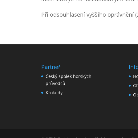
Při odsouhlasení vyššího oprávnění (
Partneři
Inf
Český spolek horských
Ho
průvodců
G
Krokudy
Ob