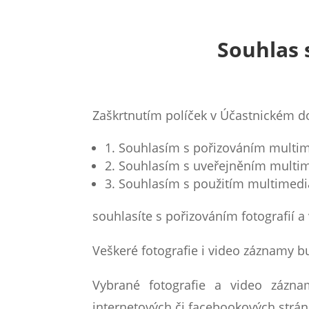
Souhlas 
Zaškrtnutím políček v Účastnickém d
1. Souhlasím s pořizováním multime
2. Souhlasím s uveřejněním multim
3. Souhlasím s použitím multimedi
souhlasíte s pořizováním fotografií
Veškeré fotografie i video záznamy b
Vybrané fotografie a video zázn
internetových či facebookových strá