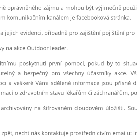
dně oprávněného zájmu a mohou být výjimečně použity 
vním komunikačním kanálem je facebooková stránka.
 a jejich evidenci, případně pro zajištění pojištění pro 
avy na akce Outdoor leader.
litnímu poskytnutí první pomoci, pokud by to situa
utelný a bezpečný pro všechny účastníky akce. Vš
oci a veškeré Vámi sdělené informace jsou přísně 
rmací o zdravotním stavu lékařům či záchranářům, po
archivovány na šifrovaném cloudovém úložišti. Sou
as zpět, nechť nás kontaktuje prostřednictvím emailu: