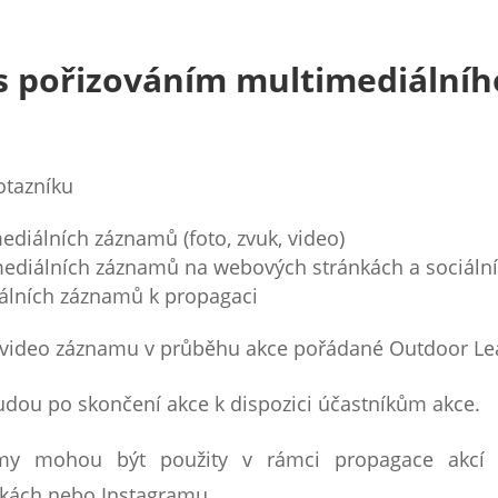
s pořizováním multimediální
otazníku
diálních záznamů (foto, zvuk, video)
ediálních záznamů na webových stránkách a sociální
álních záznamů k propagaci
 a video záznamu v průběhu akce pořádané Outdoor Le
udou po skončení akce k dispozici účastníkům akce.
amy mohou být použity v rámci propagace akcí 
nkách nebo Instagramu.