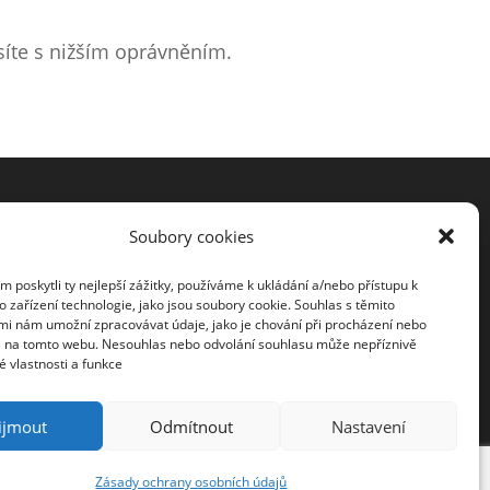
síte s nižším oprávněním.
Soubory cookies
poskytli ty nejlepší zážitky, používáme k ukládání a/nebo přístupu k
facebook
 zařízení technologie, jako jsou soubory cookie. Souhlas s těmito
mi nám umožní zpracovávat údaje, jako je chování při procházení nebo
D na tomto webu. Nesouhlas nebo odvolání souhlasu může nepříznivě
té vlastnosti a funkce
Instagram
ijmout
Odmítnout
Nastavení
Zásady ochrany osobních údajů