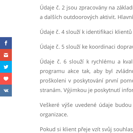
Údaje č. 2 jsou zpracovány na zákla
a dalších outdoorových aktivit. Hla
Údaje č. 4 slouží k identifikaci klientů
Údaje č. 5 slouží ke koordinaci dopr
Údaje č. 6 slouží k rychlému a kva
programu akce tak, aby byl zvládn
proškoleni v poskytování první pom
stranám. Výjimkou je poskytnutí info
Veškeré výše uvedené údaje budou 
organizace.
Pokud si klient přeje vzít svůj souhl