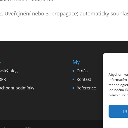
2. Uveřejnění nebo 3. propagace) automaticky souhla
o
My
rský blog
O nás
Abychom vám 
DPR
Kontakt
informacím o
technologie
chodní podmínky
Reference
jedinečná I
ovlivnit urči
Př